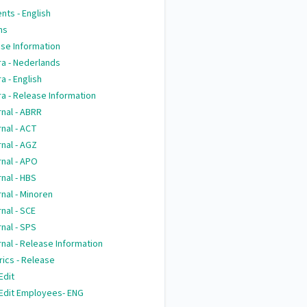
nts - English
ns
se Information
ra - Nederlands
ra - English
ra - Release Information
nal - ABRR
nal - ACT
nal - AGZ
nal - APO
nal - HBS
nal - Minoren
nal - SCE
nal - SPS
nal - Release Information
rics - Release
Edit
Edit Employees- ENG