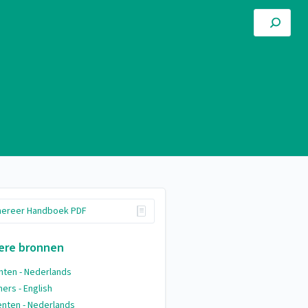
ereer Handboek PDF
ere bronnen
ten - Nederlands
ers - English
nten - Nederlands