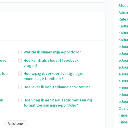
Stude
Admi
Relea
Kaltu
Kaltu
Kaltu
eJour
Wat zie ik binnen mijn e-portfolio?
eJour
geven
Hoe kan ik als student feedback
eJour
vragen?
eJour
k toe
Hoe wijzig ik verkeerd vastgelegde
eJour
mondelinge feedback?
eJour
Hoe lever ik een geplande activiteit in?
eJour
eJour
en
Hoe voeg ik een bewijsstuk met een vrij
eJour
format toe aan mijn e-portfolio?
Qualt
Time
Time
Alles tonen