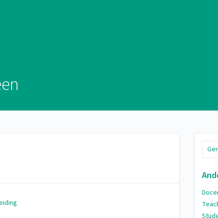
een
Gen
And
Docen
eiding
Teach
Stude