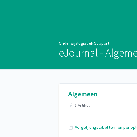
Onderwijslogistiek Support
Onderwijslogistiek Support
eJournal - Algem
Algemeen
1 Artikel
Vergelijkingstabel termen per opl