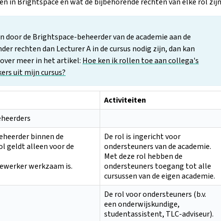
len in Brightspace en wat de bijbehorende rechten van elke rol zijn
n door de Brightspace-beheerder van de academie aan de
der rechten dan Lecturer A in de cursus nodig zijn, dan kan
over meer in het artikel:
Hoe ken ik rollen toe aan collega's
kers uit mijn cursus?
Activiteiten
eheerders
eheerder binnen de
De rol is ingericht voor
ol geldt alleen voor de
ondersteuners van de academie.
Met deze rol hebben de
ewerker werkzaam is.
ondersteuners toegang tot alle
cursussen van de eigen academie.
De rol voor ondersteuners (b.v.
een onderwijskundige,
studentassistent, TLC-adviseur).