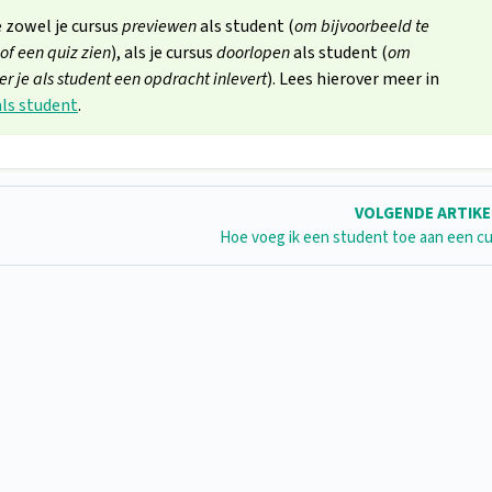
e zowel je cursus
previewen
als student (
om bijvoorbeeld te
of een quiz zien
), als je cursus
doorlopen
als student (
om
r je als student een opdracht inlevert
). Lees hierover meer in
als student
.
VOLGENDE ARTIK
Hoe voeg ik een student toe aan een c