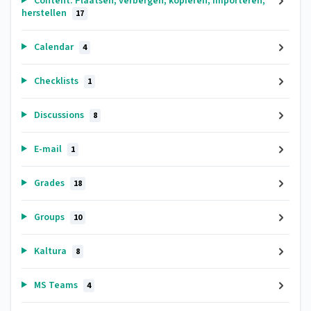
Content: Plaatsen, verbergen, kopiëren, importeren,
herstellen
17
Calendar
4
Checklists
1
Discussions
8
E-mail
1
Grades
18
Groups
10
Kaltura
8
MS Teams
4