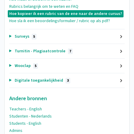
Rubrics belangrijk om te weten en FAQ
Hoe kopieer ik een rubric van de ene naar de andere cursus?
Hoe sla ik een beoordelingsformulier / rubric op als pdf?
Surveys
5
Turnitin - Plagiaatcontrole
7
Wooclap
5
Digitale toegankelijkheid
3
Andere bronnen
Teachers - English
Studenten - Nederlands
Students - English
Admins