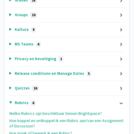
Grades
18
Groups
10
Kaltura
8
MS Teams
4
Privacy en beveiliging
1
Release conditions en Manage Dates
5
Quizzes
16
Rubrics
6
Welke Rubrics zijn beschikbaar binnen Brightspace?
Hoe koppel en ontkoppel ik een Rubric aan/van een Assignment
of Discussion?
Hoe maak of bewerk ik een Rubric?