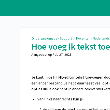
Onderwijslogistiek Support
Onderwijslogistiek Support
/
Docenten - Nederlands
Hoe voeg ik tekst toe
Aangepast op
Feb 27, 2025
Je kunt in de HTML-editor tekst toevoegen door
een ander bestand. Je hebt daarnaast veel opti
opties die je ook hebt in andere teksverwerkers
Van links naar rechts kun je:
de stijl van de tekst kiezen: of het een k