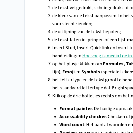
de tekst vetgedrukt, schuingedrukt of o
de kleur van de tekst aanpassen. In het 
voor slechtzienden;
de uitlijning van de tekst bepalen;
de tekst laten inspringen of een lijst ma
Insert Stuff, Insert Quicklink en Insert
handleidingen
Hoe voeg ik media toe in 
op het plusje klikken om
Formules, Tab
lijn),
Emoji
en
Symbols
(speciale tekens
het lettertype en de tekstgrootte bepal
het standaard lettertype dat Brightspa
Klik op de drie bolletjes rechts om het
Format painter
: De huidige opmaak
Accessability checker
: Checken of 
Word count
: Het aantal woorden en
Preview
: Een voorvertoning van de u