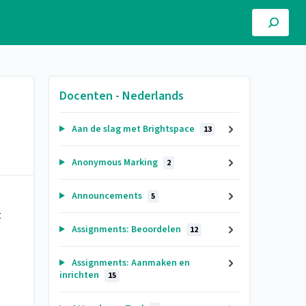
Docenten - Nederlands
Aan de slag met Brightspace
13
Anonymous Marking
2
Announcements
5
t
Assignments: Beoordelen
12
Assignments: Aanmaken en
inrichten
15