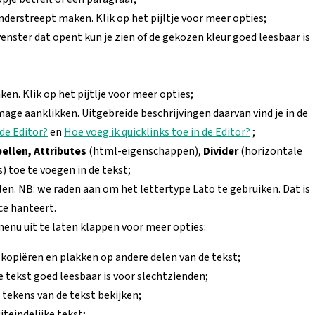
nderstreept maken. Klik op het pijltje voor meer opties;
venster dat opent kun je zien of de gekozen kleur goed leesbaar is
ken. Klik op het pijtlje voor meer opties;
 Image aanklikken. Uitgebreide beschrijvingen daarvan vind je in de
de Editor?
en
Hoe voeg ik quicklinks toe in de Editor?
;
ellen,
Attributes
(html-eigenschappen),
Divider
(horizontale
) toe te voegen in de tekst;
en. NB: we raden aan om het lettertype Lato te gebruiken. Dat is
ce hanteert.
 menu uit te laten klappen voor meer opties:
 kopiëren en plakken op andere delen van de tekst;
je tekst goed leesbaar is voor slechtzienden;
 tekens van de tekst bekijken;
iteindelijke tekst;