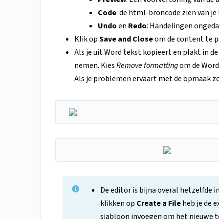
Code
: de html-broncode zien van je 
Undo
en
Redo
: Handelingen ongeda
Klik op
Save and Close
om de content te pu
Als je uit Word tekst kopieert en plakt in d
nemen. Kies
Remove formatting
om de Word-
Als je problemen ervaart met de opmaak zo
De editor is bijna overal hetzelfde
klikken op
Create a File
heb je de e
sjabloon invoegen om het nieuwe to