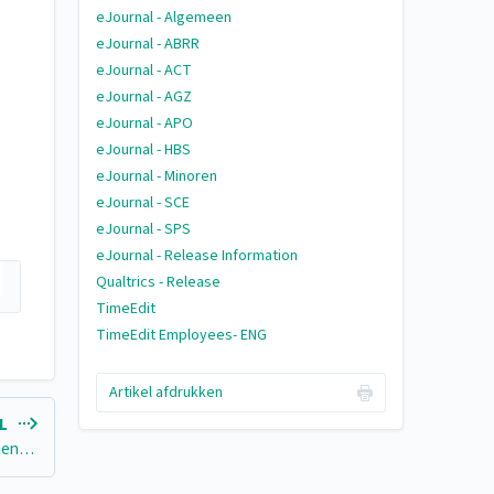
eJournal - Algemeen
eJournal - ABRR
eJournal - ACT
eJournal - AGZ
eJournal - APO
eJournal - HBS
eJournal - Minoren
eJournal - SCE
eJournal - SPS
eJournal - Release Information
Qualtrics - Release
TimeEdit
TimeEdit Employees- ENG
Artikel afdrukken
EL
Hoe koppel en ontkoppel ik een Rubric aan/van een Assignment of Discussion?