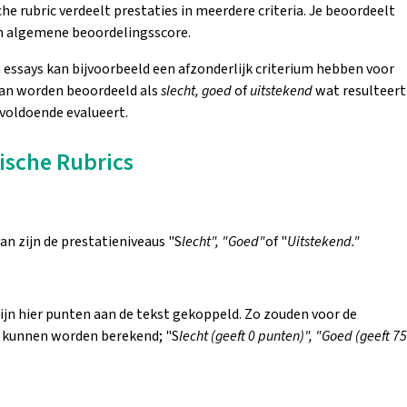
che rubric verdeelt prestaties in meerdere criteria. Je beoordeelt
een algemene beoordelingsscore.
 essays kan bijvoorbeeld een afzonderlijk criterium hebben voor
kan worden beoordeeld als
slecht, goed
of
uitstekend
wat resulteert
 voldoende evalueert.
ische Rubrics
an zijn de prestatieniveaus "S
lecht", "Goed"
of "
Uitstekend."
zijn hier punten aan de tekst gekoppeld. Zo zouden voor de
n kunnen worden berekend; "S
lecht (geeft 0 punten)", "Goed (geeft 75