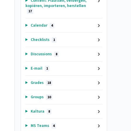
Content: Plaatsen, verbergen,
kopiëren, importeren, herstellen
17
Calendar
4
Checklists
1
Discussions
8
E-mail
1
Grades
18
Groups
10
Kaltura
8
MS Teams
4