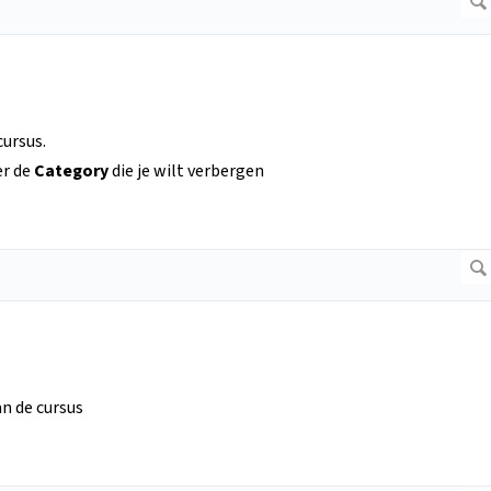
cursus.
r de
Category
die je wilt verbergen
an de cursus