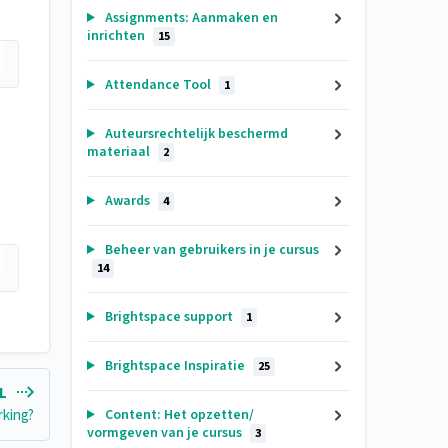
Assignments: Aanmaken en
inrichten
15
Attendance Tool
1
Auteursrechtelijk beschermd
materiaal
2
Awards
4
Beheer van gebruikers in je cursus
14
Brightspace support
1
Brightspace Inspiratie
25
EL
rking?
Content: Het opzetten/
vormgeven van je cursus
3