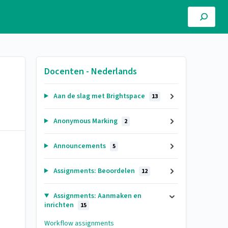
Docenten - Nederlands
Aan de slag met Brightspace
13
Anonymous Marking
2
Announcements
5
Assignments: Beoordelen
12
Assignments: Aanmaken en
inrichten
15
Workflow assignments