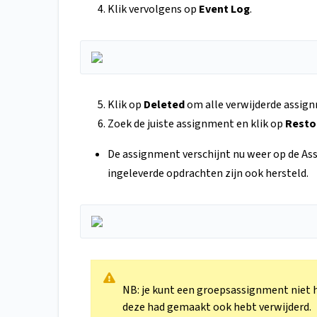
Klik vervolgens op
Event Log
.
Klik op
Deleted
om alle verwijderde assign
Zoek de juiste assignment en klik op
Resto
De assignment verschijnt nu weer op de As
ingeleverde opdrachten zijn ook hersteld.
NB: je kunt een groepsassignment niet h
deze had gemaakt ook hebt verwijderd.