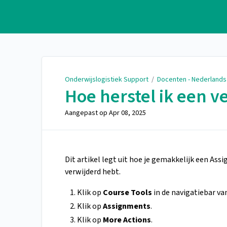
Onderwijslogistiek Support
Onderwijslogistiek Support
/
Docenten - Nederlands
Hoe herstel ik een 
Aangepast op
Apr 08, 2025
Dit artikel legt uit hoe je gemakkelijk een As
verwijderd hebt.
Klik op
Course Tools
in de navigatiebar van
Klik op
Assignments
.
Klik op
More Actions
.