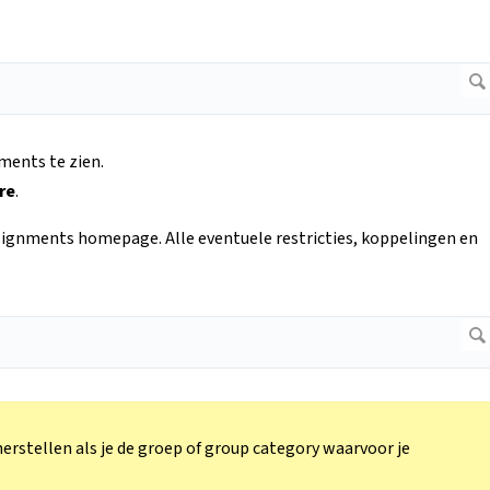
ments te zien.
re
.
signments homepage. Alle eventuele restricties, koppelingen en
erstellen als je de groep of group category waarvoor je