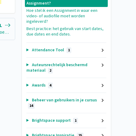
Assignment?
Hoe stel ik een Assignment in waar een
video- of audiofile moet worden
ingeleverd?
EL
Best practice: het gebruik van start dates,
Hoe stel ik een Assignment in waar een video- of audiofile moet worden ingeleverd?
due dates en end dates.
Attendance Tool
1
Auteursrechtelijk beschermd
materiaal
2
Awards
4
Beheer van gebruikers in je cursus
14
Brightspace support
1
Brightspace Inspiratie
25