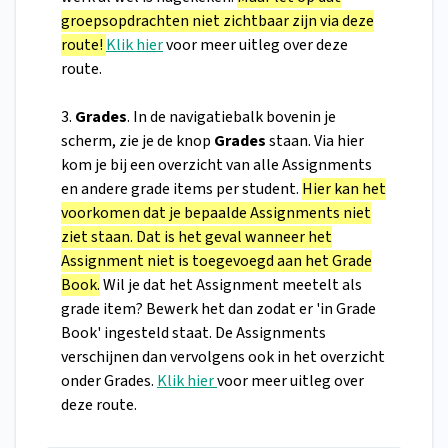
groepsopdrachten niet zichtbaar zijn via deze
route!
Klik hier
voor meer uitleg over deze
route.
3.
Grades
. In de navigatiebalk bovenin je
scherm, zie je de knop
Grades
staan. Via hier
kom je bij een overzicht van alle Assignments
en andere grade items per student.
Hier kan het
voorkomen dat je bepaalde Assignments niet
ziet staan. Dat is het geval wanneer het
Assignment niet is toegevoegd aan het Grade
Book.
Wil je dat het Assignment meetelt als
grade item? Bewerk het dan zodat er 'in Grade
Book' ingesteld staat. De Assignments
verschijnen dan vervolgens ook in het overzicht
onder Grades.
Klik hier
voor meer uitleg over
deze route.