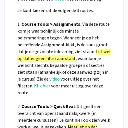
Je kunt kiezen uit de volgende 3 routes:
1.
Course Tools > Assignments.
Via deze route
kom je waarschijnlijk de minste
belemmeringen tegen. Wanneer je op het
betreffende Assignment klikt, is de kans groot
dat je de gezochte inlevering ziet staan.
Let wel
op dat er geen filter aan staat
, waardoor je
wellicht slechts bepaalde groepen of secties
ziet staan (afhankelijk of deze aanwezig zijn in
je cursus). Zie de
video
voor uitleg over het
filteren.
Klik hier
voor meer uitleg over deze
route.
2.
Course Tools > Quick Eval
. Dit geeft een
overzicht van openstaand nakijkwerk (in
meerdere cursussen). Je kunt hier ook zien welk
werk al wel is nagekeken.
Maar let op dat