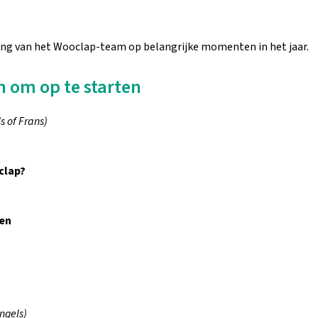
ing van het Wooclap-team op belangrijke momenten in het jaar.
n om op te starten
s of Frans)
clap?
sen
Engels)