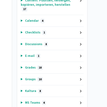
Content: Plaatsen, verbergen,
kopiëren, importeren, herstellen
17
Calendar
4
Checklists
1
Discussions
8
E-mail
1
Grades
18
Groups
10
Kaltura
8
MS Teams
4