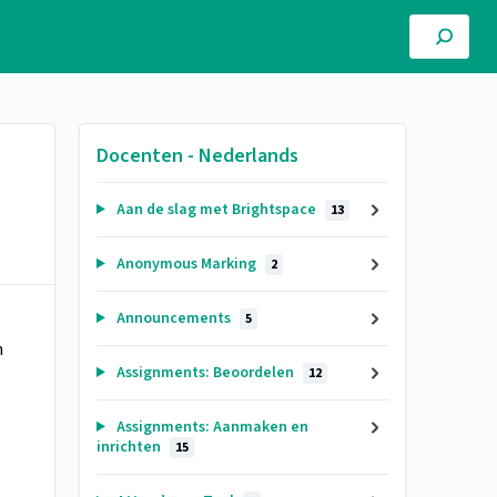
Docenten - Nederlands
Aan de slag met Brightspace
13
Anonymous Marking
2
Announcements
5
n
Assignments: Beoordelen
12
Assignments: Aanmaken en
inrichten
15