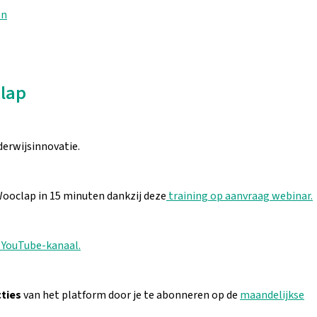
en
clap
nderwijsinnovatie.
Wooclap in 15 minuten dankzij deze
training op aanvraag webinar.
t YouTube-kanaal.
ties
van het platform door je te abonneren op de
maandelijkse