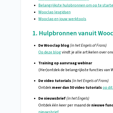
Belangrijkste hulpbronnen om op te start
Wooclap lesgidsen
Wooclap en jouw werktools
1. Hulpbronnen vanuit Woo
De Wooclap blog
(in het Engels of Frans)
Op deze blog
vindt je alle artikelen over o
Training op aanvraag webinar
(Her)ontdek de belangrijkste functies van 
De video tutorials
(in het Engels of Frans)
Ontdek
meer dan 50 video tutorials
op di
De nieuwsbrief
(in het Engels)
Ontdek één keer per maand de
nieuwe func
nieuwsbrief.