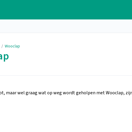
/
Wooclap
ap
t, maar wel graag wat op weg wordt geholpen met Wooclap, zij